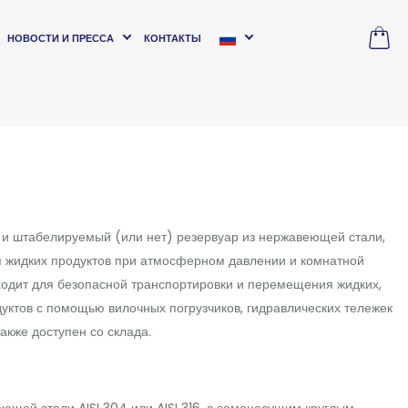
НОВОСТИ И ПРЕССА
КОНТАКТЫ
 и штабелируемый (или нет) резервуар из нержавеющей стали,
 жидких продуктов при атмосферном давлении и комнатной
ходит для безопасной транспортировки и перемещения жидких,
уктов с помощью вилочных погрузчиков, гидравлических тележек
акже доступен со склада.
еющей стали AISI 304 или AISI 316, с самонесущим круглым