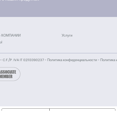
 КОМПАНИИ
Услуги
Ы
l - C.F./P. IVA IT 02113390237 -
Политика конфиденциальности
-
Политика 
Notice at collection
Your Privacy Choices