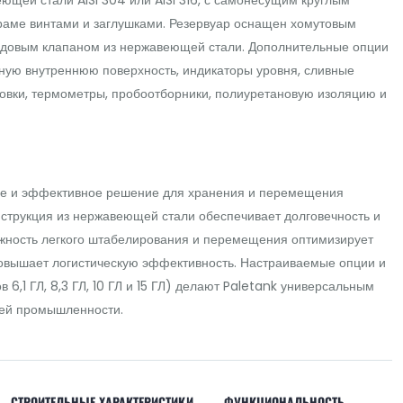
раме винтами и заглушками. Резервуар оснащен хомутовым
одовым клапаном из нержавеющей стали. Дополнительные опции
ную внутреннюю поверхность, индикаторы уровня, сливные
овки, термометры, пробоотборники, полиуретановую изоляцию и
ое и эффективное решение для хранения и перемещения
нструкция из нержавеющей стали обеспечивает долговечность и
ожность легкого штабелирования и перемещения оптимизирует
повышает логистическую эффективность. Настраиваемые опции и
 6,1 ГЛ, 8,3 ГЛ, 10 ГЛ и 15 ГЛ) делают Paletank универсальным
лей промышленности.
СТРОИТЕЛЬНЫЕ ХАРАКТЕРИСТИКИ
ФУНКЦИОНАЛЬНОСТЬ