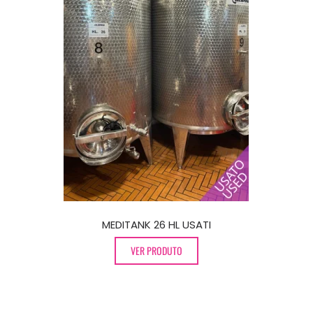
10 HL
MEDITANK 26 HL USATI
V
TERM
VER PRODUTO