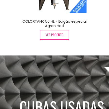
ACITY TANK
COLORTANK 50 HL - Edição especial
T
Agron Hoti
VER PRODUTO
CUBAS USADAS