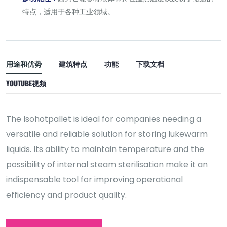
特点，适用于各种工业领域。
用途和优势
建筑特点
功能
下载文档
YOUTUBE视频
The Isohotpallet is ideal for companies needing a
versatile and reliable solution for storing lukewarm
liquids. Its ability to maintain temperature and the
possibility of internal steam sterilisation make it an
indispensable tool for improving operational
efficiency and product quality.