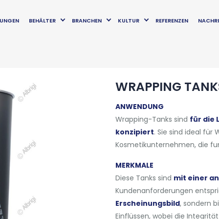
TUNGEN
BEHÄLTER
BRANCHEN
KULTUR
REFERENZEN
NACHRI
WRAPPING TANK
ANWENDUNG
Wrapping-Tanks sind
für die
konzipiert
. Sie sind ideal fü
Kosmetikunternehmen, die fu
MERKMALE
Diese Tanks sind
mit einer a
Kundenanforderungen entspric
Erscheinungsbild
, sondern 
Einflüssen, wobei die Integrit