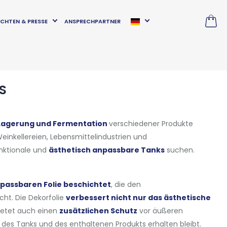
CHTEN & PRESSE
ANSPRECHPARTNER
S
 Lagerung und Fermentation
verschiedener Produkte
r Weinkellereien, Lebensmittelindustrien und
nktionale und
ästhetisch anpassbare Tanks
suchen.
npassbaren Folie beschichtet
, die den
ht. Die Dekorfolie
verbessert nicht nur das ästhetische
bietet auch einen
zusätzlichen Schutz
vor äußeren
ät des Tanks und des enthaltenen Produkts erhalten bleibt.