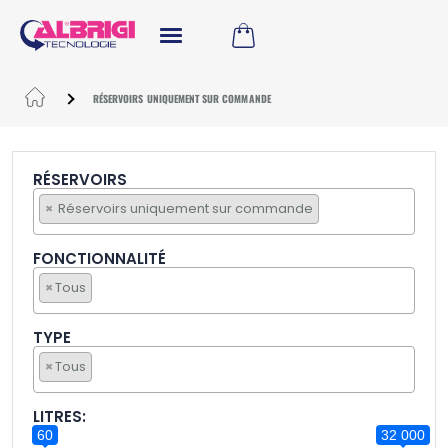
RÉSERVOIRS UNIQUEMENT SUR COMMANDE
RÉSERVOIRS
×
Réservoirs uniquement sur commande
FONCTIONNALITÉ
×
Tous
TYPE
×
Tous
LITRES:
60
32 000